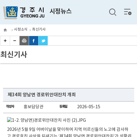
전체
시정뉴스
메뉴
시정소식
최신기사
최신기사
제34회 양남면 경로위안대잔치 개최
작성자
홍보담당관
등록일
2026-05-15
2026년 5월 9일 어버이날을 맞이하여 지역 어르신들의 노고에 감사하
고 경로효친 사상을 되새기는 ‘제34회 양남면 경로위안대잔치’가 성황리