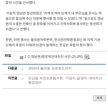
합의 시간을 선사했다.
​ 이상직 양남면 청년회장은 “지역의 여러 단체가 내 부모님을 모시는 마
음으로 합심해 주신 덕분에 행사를 잘 마칠 수 있었다.”며 “앞으로도 양남
면의 소중한 전통인 효 문화를 이어가고 지역사회에 봉사하는 청년회가
되겠다”고 전했다.
​한편, 이번 행사는 월성원자력본부, 한국원자력환경공단 등 지역 기관·
단체의 후원이 더해져 민관이 함께하는 뜻깊은 화합의 장이 됐다.
파일
1-2. 양남면)경로위안대잔치 사진 (2).JPG
다음글
2026년 불국동 경로효도잔치
이전글
안강읍 자연보호협의회, ‘가정의 달’맞아 대대적인
환경정비
목록