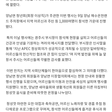
에 열렸다.
​양남면 청년회(회장 이상직)가 주관한 이번 행사는 9일 양남 해수온천랜
드 주차장에서 지역 어르신과 주민 등 1,000여명이 참석한 가운데 진행
됐다.
​ 특히 이날 행사에는 경주시 부시장이 참석해 현장을 살피고 어르신들의
건강과 안녕을 기원하는 격려의 메시지를 전달했다. 부시장은 인사말을
통해 “지난 APEC 정상회의가 성공적으로 개최될 수 있었던 밑바탕에는
어르신들의 헌신적인 협조와 큰 힘이 있었다.”며 지역 발전을 위해 늘 앞
장서 주시는 어르신들께 각별한 감사를 표했다.
​ 이번 잔치는 지역 사회단체들이 한마음으로 합심하여 그 의미를 더했다.
양남면 청년회 회원들과 양남면 이장협의회에서는 현장 안내와 원활한
행사 진행을 도왔으며, 어르신들의 이동과 안전을 세심히 살피며 행사를
지원했다. 또한, 양남면 새마을회와 생활개선회 회원들은 이른 아침부터
정성껏 음식을 준비해 따뜻한 온정을 나누었다.
​ 정성껏 마련한 오찬 대접과 축하공연, 어르신 노래자랑 및 경품 추첨 등
다채로운 프로그램으로 꾸며져, 참석한 어르신들에게 즐거운 휴식과 화