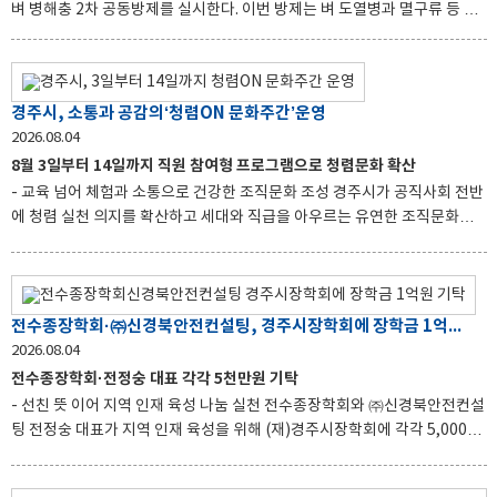
벼 병해충 2차 공동방제를 실시한다. 이번 방제는 벼 도열병과 멸구류 등 주
요 병해충 발생이 우려되는 시기에 맞춰 피해를 예방하고, 농가의 노동력과
방제 비용 부담을 줄이기 위해 추진된다. 총사업비는 19억 원으로 경주시와
지역농협이 각각 9억5천만 원을 부담한다. 드론과 무인헬기 등 무인방제장
비를 투입해 단기간에 집중적으로 방제함으로써 작업 효율과 방제 효과를
경주시, 소통과 공감의‘청렴ON 문화주간’운영
높일 계획이다. 앞서 경주시는 지난 7월 20일부터 8월 1일까지 드론 123대,
2026.08.04
무인헬기 20대, 광역방제기 1대 등 총 144대의 장비를 투입해 벼 재배지
8월 3일부터 14일까지 직원 참여형 프로그램으로 청렴문화 확산
9,711㏊에 대한 1차 공동방제를 마쳤다. 시는 올해 1‧2차 공동방제에 총
- 교육 넘어 체험과 소통으로 건강한 조직문화 조성 경주시가 공직사회 전반
38억 원을 투입해 벼 병해충 피해를 선제적으로
에 청렴 실천 의지를 확산하고 세대와 직급을 아우르는 유연한 조직문화를
조성하기 위해 지난 3일부터 14일까지 2주간 ‘청렴ON 문화주간’을 운영하
고 있다. 이번 ‘청렴ON 문화주간’은 일방적인 교육 방식에서 벗어나 직원들
이 일상에서 청렴의 가치를 쉽고 즐겁게 체험하고, 자유롭게 소통할 수 있도
록 다양한 참여형 프로그램으로 마련됐다. 문화주간 동안에는 출근 시간대
전수종장학회·㈜신경북안전컨설팅, 경주시장학회에 장학금 1억원 기탁
청렴 메시지를 전달하는 ‘청렴방송’을 운영한다. 이와 함께 직원들의 참신하
2026.08.04
고 창의적인 아이디어를 발굴하기 위한 ‘청렴공모전’을 3일과 5일 두 차례 진
전수종장학회·전정숭 대표 각각 5천만원 기탁
행한다. 오는 7일에는 ‘부시장과 함께하는 청렴소통 캠페인’을 열어 직원들
- 선친 뜻 이어 지역 인재 육성 나눔 실천 전수종장학회와 ㈜신경북안전컨설
과 청렴 실천과 조직문화에 대한 의견을 자
팅 전정숭 대표가 지역 인재 육성을 위해 (재)경주시장학회에 각각 5,000만
원씩 모두 1억원의 장학금을 기탁했다. 이번 기탁은 전수종장학회가 장학기
금 5,000만원을 출연하고, 전정숭 대표가 부친인 고(故)전수종 선생의 뜻을