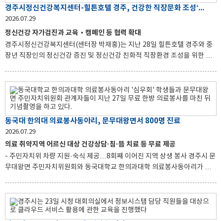
습 공간으로 운영되고 있다. 회원들은 ‘좋은 것을 더욱 좋게, 실천으로 배우
경주시정신건강복지센터-힐튼호텔 경주, 건강한 직장문화 조성‘맞손’
자’는 4-H 정신을 바탕으로 공동 영농활동과 지역사회 봉사를 이어가고 있
2026.07.29
다. 백종학 회장은 “회원들이 함께 땀 흘려 거둔 결실을 지역사회와 나눌 수
정신건강 자가검진과 교육‧캠페인 등 협력 확대
있어 뜻깊다”며 “앞으로도 농업과 지역사회를 위
경주시정신건강복지센터(센터장 박재홍)는 지난 28일 힐튼호텔 경주와 중
장년 직장인의 정신건강 증진 및 정신건강 친화적 직장환경 조성을 위한 업
무협약을 체결했다. 이번 협약은 직장인의 정신건강 문제를 예방하고 정신
건강에 대한 올바른 인식과 자기이해를 높이는 한편, 정신건강 서비스를 보
다 쉽게 이용할 수 있는 환경을 마련하기 위해 추진됐다. 이날 협약식에는 양
기관 관계자들이 참석해 직장인의 정신건강 증진을 위한 협력 방안과 구체
적인 사업 추진 방향을 논의했다. 양 기관은 협약에 따라 힐튼호텔 경주 임직
동국대 한의대 의료봉사동아리, 문무대왕면서 800명 진료
원을 대상으로 정신건강 자가검진과 상담 서비스 연계, 정신건강 교육, 심박
변이도(HRV) 검사와 체험 프로그램을 활용한 인식개선 캠페인 등을 공동 추
2026.07.29
진할 계획이다. 박재홍 센터장은 "중장년층의 정신건강은 개인
의료 취약지역 어르신 대상 건강상담·침·뜸 치료 등 무료 제공
- 주민자치위 차량 지원·숙식 제공…8회째 이어진 지역 상생 봉사 경주시 문
무대왕면 주민자치위원회와 동국대학교 한의과대학 의료봉사동아리가 지
역 어르신들을 위한 무료 한방 의료봉사를 마무리했다. 경주시는 동국대학
교 한의과대학 의료봉사동아리 '심우회'가 지난 23일부터 27일까지 문무대
왕면 복지회관에서 무료 한방 의료봉사를 실시했다고 28일 밝혔다. 이번 의
료봉사는 의료 접근성이 상대적으로 낮은 지역 어르신들의 건강 증진을 위