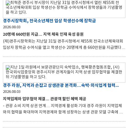
이어 5,000만원을 보태며 마련됐다. 故전수종 선생은 생전 토지보상금 일부
를 지역 인재 육성을 위한 장학기금으로 기탁했다. 전수종장학회는 이를 바
탕으로 1996년부터 2013년까지 13차례에 걸쳐 160명의 학생에게 총
경주시장학회, 전국소년체전 입상 학생선수에 장학금
5,300만원의 장학금을 지원한 바 있다. ㈜신경북안전컨설팅은 경주시 현곡
면에 있는 건설재해 예방 및 안전지도 전문기업이다. 전정숭 대표는 “부친께
2026.08.03
서 남기신 뜻을 이어 지역 학생
20명에 660만원 지급… 지역 체육 인재 육성 응원
(재)경주시장학회는 지난달 31일 경주시청에서 제55회 전국소년체육대회
입상자 장학금 수여식을 열고 학생선수 20명에게 총 660만원을 지급했다.
이번 장학금은 전국소년체육대회에서 우수한 성적을 거둔 학생선수들의 사
기를 높이고 지역 체육 인재를 육성하기 위해 마련됐다. 수여식에는 장학위
원장인 최혁준 경주시 부시장과 권오웅 경주교육지원청 교육지원과장, 학생
선수와 학부모 등이 참석했다. 장학금은 전국소년체육대회에서 금·은·동메
달을 획득한 학생선수 20명에게 지급됐다. 이들은 육상과 검도, 카누 등 7개
경주 라원, 지역과 손잡고 상생관광 본격화…숙박·외식업계 협력 확대
종목에서 모두 23건의 입상 성적을 거뒀다. 최혁준 장학위원장은 "전국소년
체육대회에서 값진 성과를 거둔 학생선수들에게 축하를 전한다"며 "학생들
2026.08.03
이 좋은 성과를 낼 수 있도록 헌신한 지도자와 학부모에게도
지역업체와 업무협약 체결… 관광객 할인 혜택 제공
- 관광 소비 지역 상권 연계… 지역경제 활성화 기대 경주 라원이 지역업체
와의 협력을 확대하며 지역경제와 함께 성장하는 상생 관광 모델 구축에 나
섰다. 동궁원은 지난 1일 라원에서 보문관광단지 숙박업소를 비롯해 행복황
촌협동조합, (사)한국외식업중앙회 경주시지부 등과 지역 상생을 위한 업무