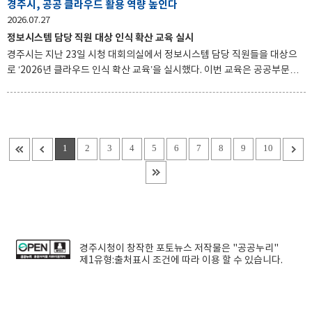
해 마련됐다. 행사 기간 약 800명의 주민이 한방 진료를 받았다. 심우회 소속
경주시, 공공 클라우드 활용 역량 높인다
학생 67명은 한방 건강상담을 비롯해 혈압 측정, 침·뜸 치료 등을 무료로 제
2026.07.27
공하며 주민들의 건강관리를 도왔다. 문무대왕면 주민자치위원회는 거동이
정보시스템 담당 직원 대상 인식 확산 교육 실시
불편한 주민들의 진료 편의를 위해 차량 2대를 운행해
경주시는 지난 23일 시청 대회의실에서 정보시스템 담당 직원들을 대상으
로 ‘2026년 클라우드 인식 확산 교육’을 실시했다. 이번 교육은 공공부문의
클라우드 이용을 활성화하고 관련 업무에 대한 직원들의 이해를 높이기 위
해 마련됐다. 교육에서는 클라우드 서비스의 개념과 활용 방안을 비롯해
2026년 경상북도 클라우드 전환 사업과 경북 AI 데이터센터 추진 내용 등을
알기 쉽게 설명했다. 현재 경주시는 대표 홈페이지를 포함한 39개 정보시스
템을 클라우드 기반으로 운영하고 있다. 이를 통해 운영비용을 절감하고 이
1
2
3
4
5
6
7
8
9
10
용량 변화에 탄력적으로 대응하는 한편, 24시간 보안관제와 상시 모니터링
으로 안정적인 행정서비스를 제공하고 있다. 서양숙 경주시 디지털정책과장
은 “직원들의 클라우드 이해와 활용 역량을 높여 보다
경주시청
이 창작한
포토뉴스
저작물은 "공공누리"
제1유형:출처표시
조건에 따라 이용 할 수 있습니다.