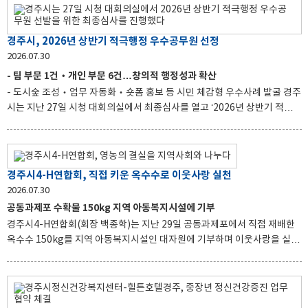
협약을 체결했다고 2일 밝혔다. 이번 협약은 기존 보문관광단지 숙박업소와
의 협력을 확대하고 지역 숙박·외식·사회적경제 분야와 연계해 관광객 유치
와 지역 소비를 함께 늘리기 위해 마련됐다. 협약에 따라 협약업체 이용객은
경주시, 2026년 상반기 적극행정 우수공무원 선정
라원을 정상요금보다 저렴한 단체요금으로 이용할 수 있다. 관광객은 할인
2026.07.30
혜택을 받고, 지역업체는 이용객 증가 효과를 기대할 수 있다. 특히 경주시
- 팀 부문 1건‧개인 부문 6건…창의적 행정성과 확산
관내 음식점 이용 영수증을 제시하면 라원 이용료를 할인
- 도시숲 조성‧업무 자동화‧숏폼 홍보 등 시민 체감형 우수사례 발굴 경주
시는 지난 27일 시청 대회의실에서 최종심사를 열고 ‘2026년 상반기 적극행
정 우수공무원’으로 팀 부문 1건과 개인 부문 6건을 선정했다. 이번 선발에는
총 18건의 우수사례가 접수됐으며, 사전심사와 온라인 설문조사, 최종심사
를 거쳐 창의성과 적극성, 시민 체감도, 확산 가능성 등을 종합적으로 평가해
최종 7건을 선정했다. 팀 부문 대상에는 도시공원과 김연수 팀장과 김민호‧
경주시4-H연합회, 직접 키운 옥수수로 이웃사랑 실천
조진훈 주무관이 선정됐다. 이들은 황성공원 도시바람길숲과 APEC 국가상
2026.07.30
징 숲 등 대규모 도시숲을 조성해 도심 열섬현상 완화와 미세먼지 저감에 기
공동과제포 수확물 150kg 지역 아동복지시설에 기부
여하고, 시민들에게 쾌적한 휴식 공간을 제공한 공로를 인정받았다. 개인 부
경주시4-H연합회(회장 백종학)는 지난 29일 공동과제포에서 직접 재배한
문 대상은 경주시 맞춤형 바우처 제도를 운영
옥수수 150kg를 지역 아동복지시설인 대자원에 기부하며 이웃사랑을 실천
했다. 이번에 전달한 옥수수는 회원들이 건천읍 신평리에 조성된 900평 규
모의 공동과제포에서 직접 재배하고 수확한 농산물이다. 회원들은 바쁜 영
농철에도 재배와 관리에 힘을 모으며, 나눔의 결실을 거뒀다. 공동과제포는
4-H회원들의 영농기술 향상과 협동심, 공동체 의식 함양을 위한 교육‧실